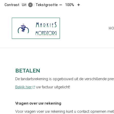
Tekst
Tekst
Contrast
Tekstgrootte
100%
Uit
verkleinen
vergroten
met
met
10%
10%
HOOFDMENU
HO
BETALEN
De tandartsrekening is opgebouwd uit de verschillende pre
Bekijk hier
uw factuur uitgelicht!
Vragen over uw rekening
Voor vragen voer uw rekening kunt u contact opnemen met o