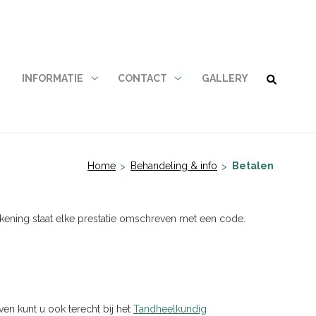
N
INFORMATIE
CONTACT
GALLERY
Informatie
Contact
submenu
submenu
Home
Behandeling & info
Betalen
kening staat elke prestatie omschreven met een code.
en kunt u ook terecht bij het
Tandheelkundig