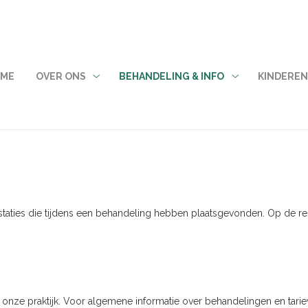
ME
OVER ONS
BEHANDELING & INFO
KINDERE
Over
Behandeling
ons
&
submenu
info
submenu
staties die tijdens een behandeling hebben plaatsgevonden. Op de re
nze praktijk. Voor algemene informatie over behandelingen en tariev