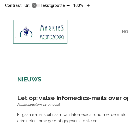
Tekst
Tekst
Contrast
Tekstgrootte
100%
Uit
verkleinen
vergroten
met
met
10%
10%
HOOFDMENU
HO
NIEUWS
Let op: valse Infomedics-mails over
Publicatiedatum:
14-07-2026
Er gaan e-mails uit naam van Infomedics rond met de melding
criminelen jouw geld of gegevens te stelen.