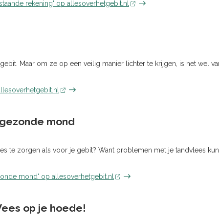
staande rekening' op allesoverhetgebit.nl
 gebit. Maar om ze op een veilig manier lichter te krijgen, is het wel va
llesoverhetgebit.nl
n gezonde mond
lees te zorgen als voor je gebit? Want problemen met je tandvlees kun
zonde mond' op allesoverhetgebit.nl
Wees op je hoede!