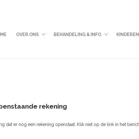
ME
OVER ONS
BEHANDELING & INFO
KINDERE
Over
Behandeling
ons
&
submenu
info
submenu
 openstaande rekening
 dat er nog een rekening openstaat. Klik niet op de link in het beric