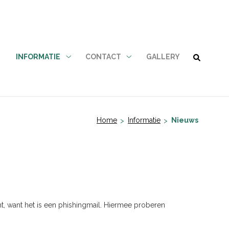
N
INFORMATIE
CONTACT
GALLERY
Informatie
Contact
submenu
submenu
Home
Informatie
Nieuws
ht, want het is een phishingmail. Hiermee proberen