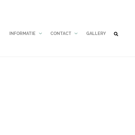
N
INFORMATIE
CONTACT
GALLERY
Informatie
Contact
submenu
submenu